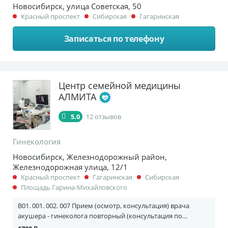
Новосибирск, улица Советская, 50
Красный проспект
Сибирская
Гагаринская
Записаться по телефону
Центр семейной медицины
АЛМИТА
5.0
12 отзывов
Гинекология
Новосибирск, Железнодорожный район,
Железнодорожная улица, 12/1
Красный проспект
Гагаринская
Сибирская
Площадь Гарина-Михайловского
B01. 001. 002. 007 Прием (осмотр, консультация) врача
акушера - гинеколога повторный (консультация по
результатам фолликулогенеза)